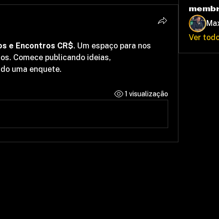
memb
Ma
Ver tod
s e Encontros CR$
. Um espaço para nos 
s. Comece publicando ideias, 
ndo uma enquete.
1 visualização